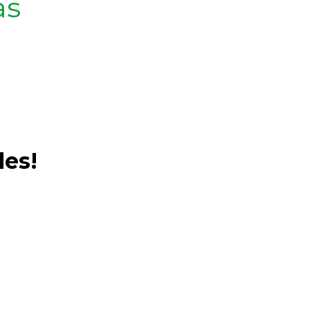
as
les!