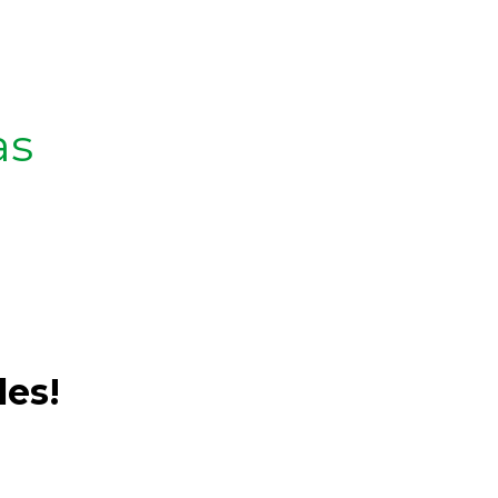
as
les!