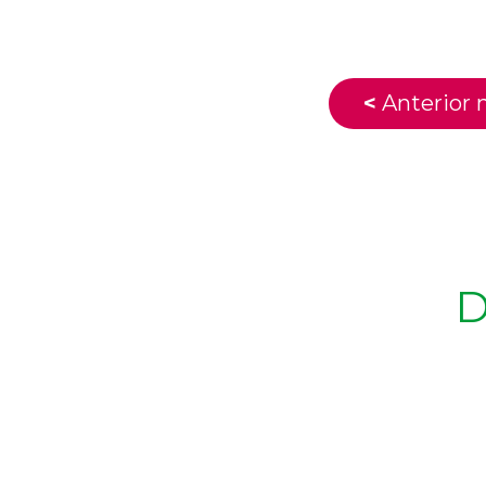
<
Anterior n
D