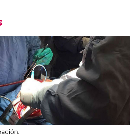
s
nación.