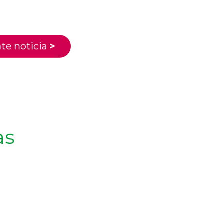
te noticia
>
as