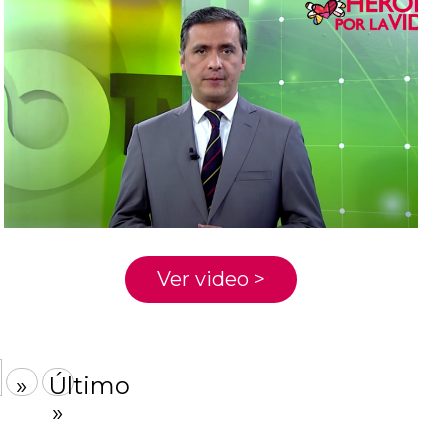
Ver video >
»
Último
»