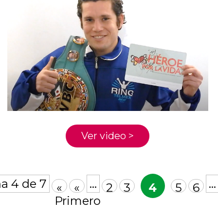
Ver video >
a 4 de 7
...
...
«
«
2
3
4
5
6
Primero