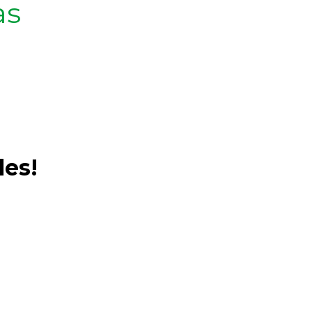
as
les!