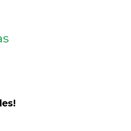
as
les!