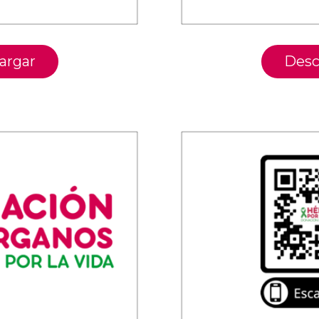
argar
Desc