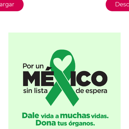
argar
Desc