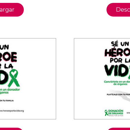
argar
Desc