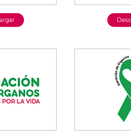
argar
Desc