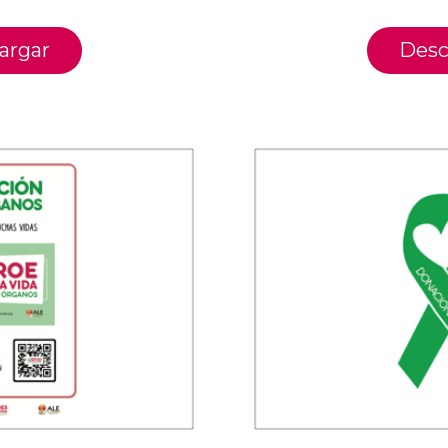
argar
Desc