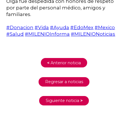
Olga fue despedida con honores de respeto
por parte del personal médico, amigos y
familiares.⁠
#Donacion
#Vida
#Ayuda
#EdoMex
#Mexico
#Salud
#MILENIOInforma
#MILENIONoticias
<
Anterior noticia
Regresar a noticias
Siguiente noticia
>