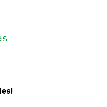
as
les!