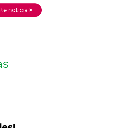
te noticia
>
as
les!